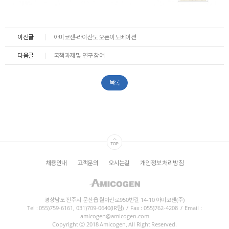
ESG
areers
이전글
아미코젠-라이산도 오픈이노베이션
다음글
국책과제 및 연구 참여
목록
채용안내
고객문의
오시는길
개인정보 처리방침
경상남도 진주시 문산읍 월아산로950번길 14-10 아미코젠(주)
Tel : 055)759-6161, 031)709-0640(IR팀)
/
Fax : 055)762-4208
/
Email :
amicogen@amicogen.com
Copyright ⓒ 2018 Amicogen, All Right Reserved.