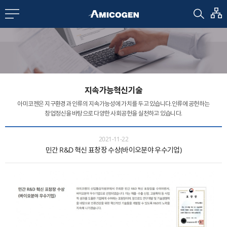
EN
CN
bout us
지속가능혁신기술
R&D
아미코젠은 지구환경과 인류의 지속가능성에 가치를 두고 있습니다.
인류에 공헌하는
창업정신을 바탕으로 다양한 사회공헌을 실천하고 있습니다.
roducts
2021-11-22
민간 R&D 혁신 표창장 수상(바이오분야 우수기업)
nvestors
Media